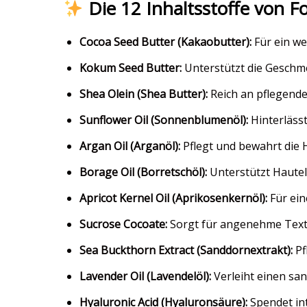
Die 12 Inhaltsstoffe von F
Cocoa Seed Butter (Kakaobutter):
Für ein we
Kokum Seed Butter:
Unterstützt die Geschme
Shea Olein (Shea Butter):
Reich an pflegende
Sunflower Oil (Sonnenblumenöl):
Hinterlässt
Argan Oil (Arganöl):
Pflegt und bewahrt die 
Borage Oil (Borretschöl):
Unterstützt Hautela
Apricot Kernel Oil (Aprikosenkernöl):
Für ein
Sucrose Cocoate:
Sorgt für angenehme Textu
Sea Buckthorn Extract (Sanddornextrakt):
Pf
Lavender Oil (Lavendelöl):
Verleiht einen san
Hyaluronic Acid (Hyaluronsäure):
Spendet int