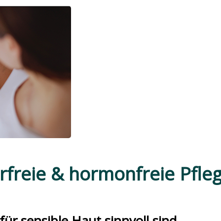
reie & hormonfreie Pfleg
ür sensible Haut sinnvoll sind