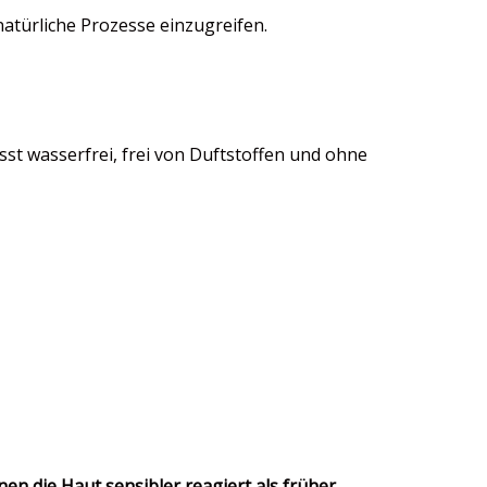
 natürliche Prozesse einzugreifen.
st wasserfrei, frei von Duftstoffen und ohne
n die Haut sensibler reagiert als früher.